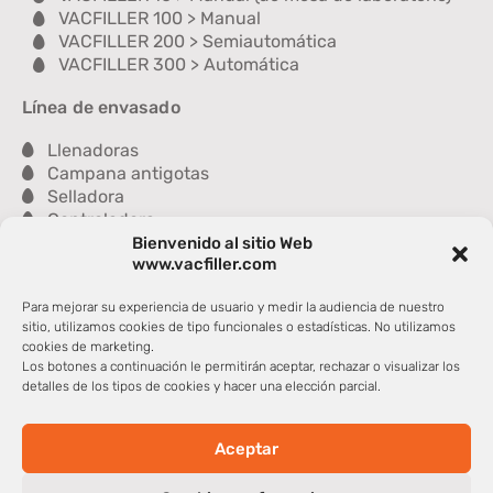
VACFILLER 100 > Manual
VACFILLER 200 > Semiautomática
VACFILLER 300 > Automática
Línea de envasado
Llenadoras
Campana antigotas
Selladora
Controladora
Lavadora
Bienvenido al sitio Web
www.vacfiller.com
Secadora
Engradilladora
Para mejorar su experiencia de usuario y medir la audiencia de nuestro
sitio, utilizamos cookies de tipo funcionales o estadísticas. No utilizamos
Nuestros compañeros
cookies de marketing.
Los botones a continuación le permitirán aceptar, rechazar o visualizar los
La Glass Vallée
detalles de los tipos de cookies y hacer una elección parcial.
Cosmetic Valley
CCI Haut-de-France
CCI International
Aceptar
Copyright@2024 – Deremaux Sarl > VACFILLER – Todos los