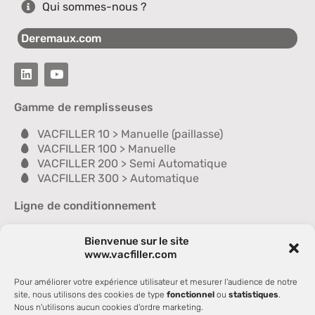
Qui sommes-nous ?
Deremaux.com
Gamme de remplisseuses
VACFILLER 10 > Manuelle (paillasse)
VACFILLER 100 > Manuelle
VACFILLER 200 > Semi Automatique
VACFILLER 300 > Automatique
Ligne de conditionnement
Remplisseuses d'ampoules
Bienvenue sur le site
Cloche chasse goutte
www.vacfiller.com
Scelleuse
Contrôleuse
Pour améliorer votre expérience utilisateur et mesurer l'audience de notre
Laveuse
site, nous utilisons des cookies de type
fonctionnel
ou
statistiques
.
Sécheuse
Nous n'utilisons aucun cookies d'ordre marketing.